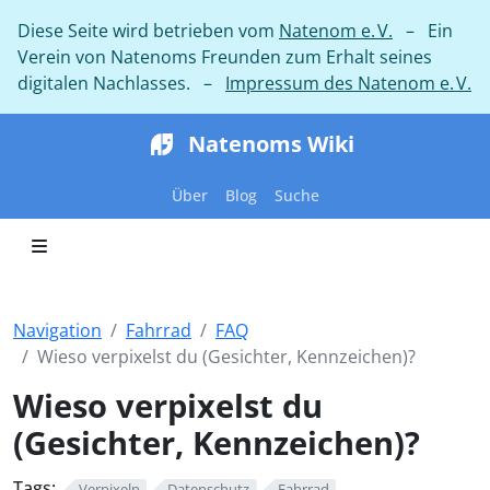
Diese Seite wird betrieben vom
Natenom e. V.
– Ein
Verein von Natenoms Freunden zum Erhalt seines
digitalen Nachlasses. –
Impressum des Natenom e. V.
Natenoms Wiki
Über
Blog
Suche
Navigation
Fahrrad
FAQ
Wieso verpixelst du (Gesichter, Kennzeichen)?
Wieso verpixelst du
(Gesichter, Kennzeichen)?
Tags:
Verpixeln
Datenschutz
Fahrrad