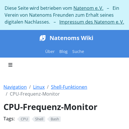
Diese Seite wird betrieben vom
Natenom e. V.
– Ein
Verein von Natenoms Freunden zum Erhalt seines
digitalen Nachlasses. –
Impressum des Natenom e. V.
Natenoms Wiki
Über
Blog
Suche
Navigation
Linux
Shell-Funktionen
CPU-Frequenz-Monitor
CPU-Frequenz-Monitor
Tags:
CPU
Shell
Bash