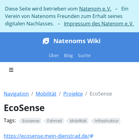
Diese Seite wird betrieben vom
Natenom e. V.
– Ein
Verein von Natenoms Freunden zum Erhalt seines
digitalen Nachlasses. –
Impressum des Natenom e. V.
Natenoms Wiki
Über
Blog
Suche
Navigation
Mobilität
Projekte
EcoSense
EcoSense
Tags:
Ecosense
Fahrrad
Mobilität
Infrastruktur
https://ecosense.mein-dienstrad.de/