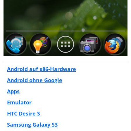
Android auf x86-Hardware
Android ohne Google
Apps
Emulator
HTC Desire S
Samsung Galaxy S3