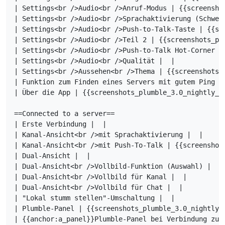
| Settings<br />Audio<br />Anruf-Modus | {{screensho
| Settings<br />Audio<br />Sprachaktivierung (Schwel
| Settings<br />Audio<br />Push-to-Talk-Taste | {{sc
| Settings<br />Audio<br />Teil 2 | {{screenshots_plu
| Settings<br />Audio<br />Push-to-Talk Hot-Corner |
| Settings<br />Audio<br />Qualität |  |

| Settings<br />Aussehen<br />Thema | {{screenshots_p
| Funktion zum Finden eines Servers mit gutem Ping |
| Über die App | {{screenshots_plumble_3.0_nightly_ab
==Connected to a server==

| Erste Verbindung |  |

| Kanal-Ansicht<br />mit Sprachaktivierung |  |

| Kanal-Ansicht<br />mit Push-To-Talk | {{screenshots
| Dual-Ansicht |  |

| Dual-Ansicht<br />Vollbild-Funktion (Auswahl) |  |

| Dual-Ansicht<br />Vollbild für Kanal |  |

| Dual-Ansicht<br />Vollbild für Chat |  |

| "Lokal stumm stellen"-Umschaltung |  |

| Plumble-Panel | {{screenshots_plumble_3.0_nightly_c
| {{anchor:a_panel}}Plumble-Panel bei Verbindung zu 