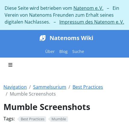
Diese Seite wird betrieben vom
Natenom e. V.
– Ein
Verein von Natenoms Freunden zum Erhalt seines
digitalen Nachlasses. –
Impressum des Natenom e. V.
Natenoms Wiki
Über
Blog
Suche
Navigation
Sammelsurium
Best Practices
Mumble Screenshots
Mumble Screenshots
Tags:
Best Practices
Mumble