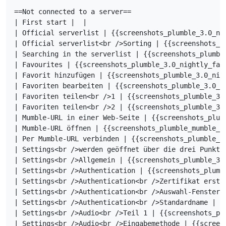
==Not connected to a server==

| First start |  |

| Official serverlist | {{screenshots_plumble_3.0_nig
| Official serverlist<br />Sorting | {{screenshots_pl
| Searching in the serverlist | {{screenshots_plumble
| Favourites | {{screenshots_plumble_3.0_nightly_favo
| Favorit hinzufügen | {{screenshots_plumble_3.0_nigh
| Favoriten bearbeiten | {{screenshots_plumble_3.0_ni
| Favoriten teilen<br />1 | {{screenshots_plumble_3.0
| Favoriten teilen<br />2 | {{screenshots_plumble_3.0
| Mumble-URL in einer Web-Seite | {{screenshots_plum
| Mumble-URL öffnen | {{screenshots_plumble_mumble_mu
| Per Mumble-URL verbinden | {{screenshots_plumble_m
| Settings<br />werden geöffnet über die drei Punkte
| Settings<br />Allgemein | {{screenshots_plumble_3.0
| Settings<br />Authentication | {{screenshots_plumbl
| Settings<br />Authentication<br />Zertifikat erste
| Settings<br />Authentication<br />Auswahl-Fenster 
| Settings<br />Authentication<br />Standardname | {
| Settings<br />Audio<br />Teil 1 | {{screenshots_plu
| Settings<br />Audio<br />Eingabemethode | {{screen