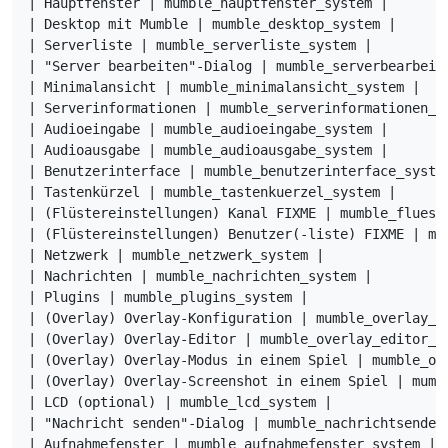
| Hauptfenster | mumble_hauptfenster_system |

| Desktop mit Mumble | mumble_desktop_system |

| Serverliste | mumble_serverliste_system |

| "Server bearbeiten"-Dialog | mumble_serverbearbeite
| Minimalansicht | mumble_minimalansicht_system |

| Serverinformationen | mumble_serverinformationen_sy
| Audioeingabe | mumble_audioeingabe_system |

| Audioausgabe | mumble_audioausgabe_system |

| Benutzerinterface | mumble_benutzerinterface_system
| Tastenkürzel | mumble_tastenkuerzel_system |

| (Flüstereinstellungen) Kanal FIXME | mumble_flueste
| (Flüstereinstellungen) Benutzer(-liste) FIXME | mum
| Netzwerk | mumble_netzwerk_system |

| Nachrichten | mumble_nachrichten_system |

| Plugins | mumble_plugins_system |

| (Overlay) Overlay-Konfiguration | mumble_overlay_ko
| (Overlay) Overlay-Editor | mumble_overlay_editor_sy
| (Overlay) Overlay-Modus in einem Spiel | mumble_ove
| (Overlay) Overlay-Screenshot in einem Spiel | mumbl
| LCD (optional) | mumble_lcd_system |

| "Nachricht senden"-Dialog | mumble_nachrichtsenden_
| Aufnahmefenster | mumble_aufnahmefenster_system |
