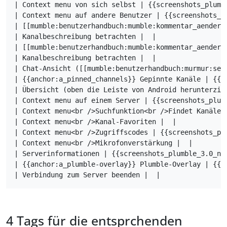
| Context menu von sich selbst | {{screenshots_plumbl
| Context menu auf andere Benutzer | {{screenshots_pl
| [[mumble:benutzerhandbuch:mumble:kommentar_aendern
| Kanalbeschreibung betrachten |  |

| [[mumble:benutzerhandbuch:mumble:kommentar_aendern
| Kanalbeschreibung betrachten |  |

| Chat-Ansicht ([[mumble:benutzerhandbuch:murmur:ser
| {{anchor:a_pinned_channels}} Gepinnte Kanäle | {{s
| Übersicht (oben die Leiste von Android herunterzieh
| Context menu auf einem Server | {{screenshots_plumb
| Context menu<br />Suchfunktion<br />Findet Kanäle 
| Context menu<br />Kanal-Favoriten |  |

| Context menu<br />Zugriffscodes | {{screenshots_plu
| Context menu<br />Mikrofonverstärkung |  |

| Serverinformationen | {{screenshots_plumble_3.0_nig
| {{anchor:a_plumble-overlay}} Plumble-Overlay | {{sc
Tags für die entsprchenden