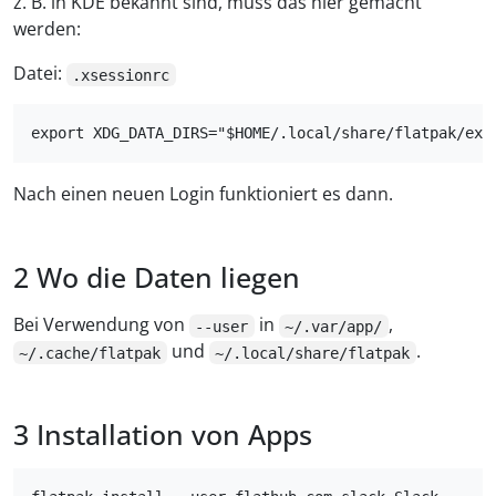
z. B. in KDE bekannt sind, muss das hier gemacht
werden:
Datei:
.xsessionrc
Nach einen neuen Login funktioniert es dann.
Wo die Daten liegen
Bei Verwendung von
in
,
--user
~/.var/app/
und
.
~/.cache/flatpak
~/.local/share/flatpak
Installation von Apps