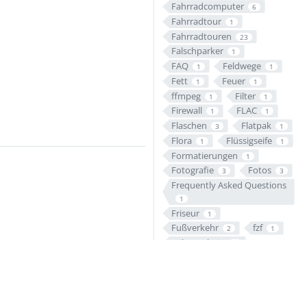
Fahrradcomputer
6
Fahrradtour
1
Fahrradtouren
23
Falschparker
1
FAQ
Feldwege
1
1
Fett
Feuer
1
1
ffmpeg
Filter
1
1
Firewall
FLAC
1
1
Flaschen
Flatpak
3
1
Flora
Flüssigseife
1
1
Formatierungen
1
Fotografie
Fotos
3
3
Frequently Asked Questions
1
Friseur
1
Fußverkehr
fzf
2
1
Führerschein
1
Gabel
Gefahr
1
1
Gefahren
1
Gefährdungsparker
1
Gehwege
1