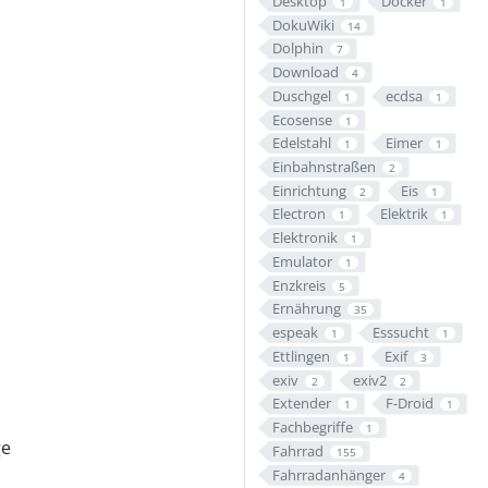
Desktop
Docker
1
1
DokuWiki
14
Dolphin
7
Download
4
Duschgel
ecdsa
1
1
Ecosense
1
Edelstahl
Eimer
1
1
Einbahnstraßen
2
Einrichtung
Eis
2
1
Electron
Elektrik
1
1
Elektronik
1
Emulator
1
Enzkreis
5
Ernährung
35
espeak
Esssucht
1
1
Ettlingen
Exif
1
3
exiv
exiv2
2
2
Extender
F-Droid
1
1
Fachbegriffe
1
ge
Fahrrad
155
Fahrradanhänger
4