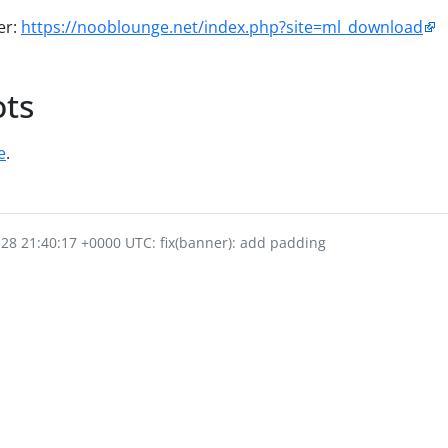
er:
https://nooblounge.net/index.php?site=ml_download
ots
e
.
-28 21:40:17 +0000 UTC: fix(banner): add padding