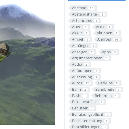
Abstand
15
Abstandshalter
2
Actioncams
4
ADAC
ADFC
1
1
Akkus
Aktionen
7
1
Ampel
Android
1
10
Anhänger
4
Anzeigen
Apps
2
3
Argumentationen
1
Audio
2
Aufpumpen
1
Ausrüstung
9
Autos
Backups
12
3
Bahn
Bandbreite
2
1
Bash
Behörden
8
1
Beinaheunfälle
1
Benutzer
1
Benutzungspflicht
1
Berichterstattung
1
Beschilderungen
3