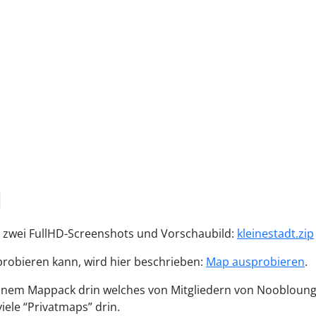
d
t, zwei FullHD-Screenshots und Vorschaubild:
kleinestadt.zip
robieren kann, wird hier beschrieben:
Map ausprobieren
.
 einem Mappack drin welches von Mitgliedern von Noobloun
 viele “Privatmaps” drin.