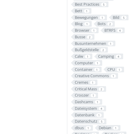
Best Practices
5
Bett
1
Bewegungen
Bild
1
5
Blog
Bots
1
2
Browser
BTRFS
1
4
Busse
2
Busunternehmen
1
Bußgeldstelle
2
Calw
Camping
1
4
Computer
1
Container
CPU
1
1
Creative Commons
1
Cremes
1
Critical Mass
2
Croozer
1
Dashcams
1
Dateisystem
4
Datenbank
1
Datenschutz
5
dbus
Debian
1
1