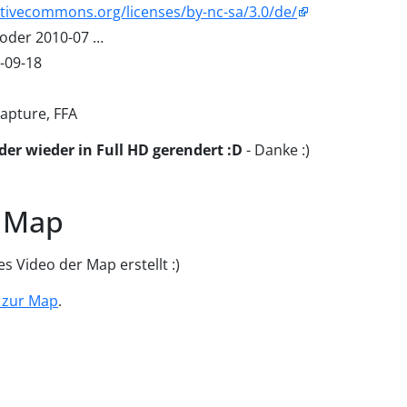
ativecommons.org/licenses/by-nc-sa/3.0/de/
 oder 2010-07 …
-09-18
apture, FFA
der wieder in Full HD gerendert :D
- Danke :)
r Map
es Video der Map erstellt :)
g zur Map
.