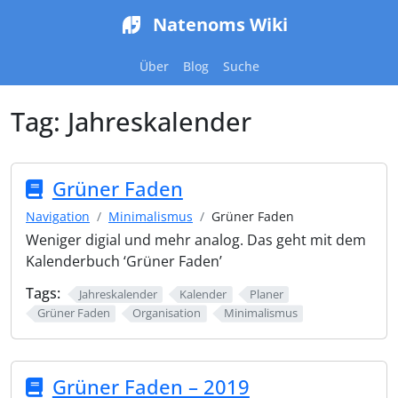
Natenoms Wiki
Über
Blog
Suche
Tag:
Jahreskalender
Grüner Faden
Navigation
Minimalismus
Grüner Faden
Weniger digial und mehr analog. Das geht mit dem
Kalenderbuch ‘Grüner Faden’
Tags:
Jahreskalender
Kalender
Planer
Grüner Faden
Organisation
Minimalismus
Grüner Faden – 2019