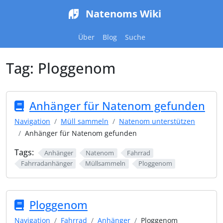
Natenoms Wiki
Über
Blog
Suche
Tag:
Ploggenom
Anhänger für Natenom gefunden
Navigation
Müll sammeln
Natenom unterstützen
Anhänger für Natenom gefunden
Tags:
Anhänger
Natenom
Fahrrad
Fahrradanhänger
Müllsammeln
Ploggenom
Ploggenom
Navigation
Fahrrad
Anhänger
Ploggenom