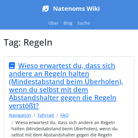
Natenoms Wiki
Über
Blog
Suche
Tag:
Regeln
Wieso erwartest du, dass sich
andere an Regeln halten
(Mindestabstand beim Überholen),
wenn du selbst mit dem
Abstandshalter gegen die Regeln
verstößt?
Navigation
Fahrrad
FAQ
Wieso erwartest du, dass sich andere an Regeln
halten (Mindestabstand beim Überholen), wenn du
selbst mit dem Abstandshalter gegen die Regeln