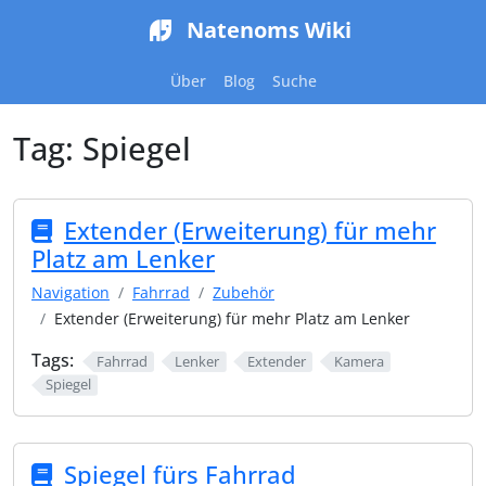
Natenoms Wiki
Über
Blog
Suche
Tag:
Spiegel
Extender (Erweiterung) für mehr
Platz am Lenker
Navigation
Fahrrad
Zubehör
Extender (Erweiterung) für mehr Platz am Lenker
Tags:
Fahrrad
Lenker
Extender
Kamera
Spiegel
Spiegel fürs Fahrrad